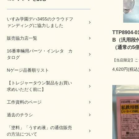
いすみ学園デハ3455のクラウドフ
ァンディングに協力しました
TTP8904
販売協力店一覧
B（汎用段
（通常の5
16番車輛用パーツ・インレタ カ
タログ
【当店限定】こち
4,620円(税込
Nゲージ品番順リスト
【トレジャータウン製品をお買い
求めいただく前に】
工作資料のページ
過去のチラシ
「塗料」「うすめ液」の通信販売
の方法について