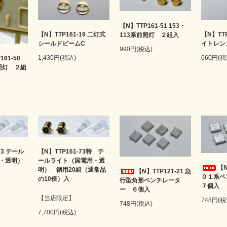
【N】TTP161-51 153・
【N】TTP161-19 二灯式
【N】TTP
113系前照灯 ２組入
シールドビームC
イトレン
990円(税込)
1,430円(税込)
660円(税
161-50
前照灯 ２組
73 テール
【N】TTP161-73特 テ
・透明）
ールライト（国電用・透
【N
明） 徳用20組（通常品
【N】TTP121-21 急
０１系
の10倍）入
行型角形ベンチレータ
７個入
ー ６個入
【当店限定】
748円(税
748円(税込)
7,700円(税込)