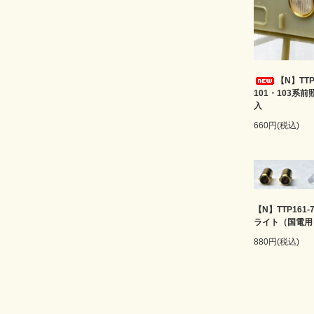
【N】TTP
101・103系
入
660円(税込)
【N】TTP161-
ライト（国電用
880円(税込)