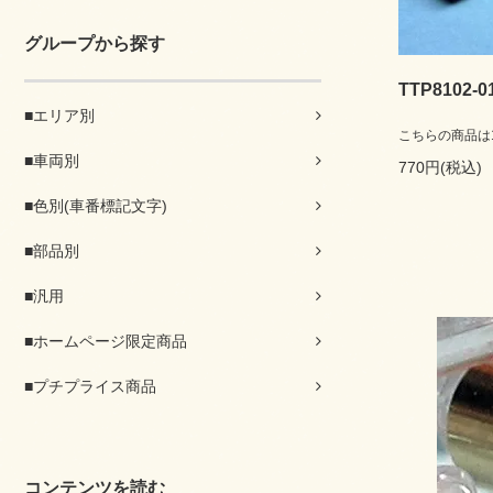
グループから探す
TTP8102
■エリア別
こちらの商品は16
■車両別
770円(税込)
■色別(車番標記文字)
■部品別
■汎用
■ホームページ限定商品
■プチプライス商品
コンテンツを読む