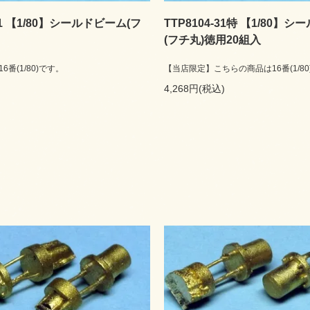
-31 【1/80】シールドビーム(フ
TTP8104-31特 【1/80】
(フチ丸)徳用20組入
番(1/80)です。
【当店限定】こちらの商品は16番(1/80
4,268円(税込)