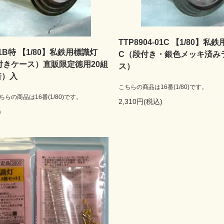
TTP8904-01C 【1/80】私
-01B特 【1/80】私鉄用標識灯
C（段付き・銀色メッキ済み
付きケース）直販限定徳用20組
ス）
倍）入
こちらの商品は16番(1/80)です。
らの商品は16番(1/80)です。
2,310円(税込)
)