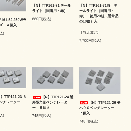
【N】TTP161-71 テール
【N】TTP161-71特 テ
ライト（国電用・赤）
ールライト（国電用・
赤） 徳用20組（通常品
880円(税込)
161-52 250Wラ
の10倍）入
ズ ４個入
【当店限定】
込)
7,700円(税込)
】TTP121-23 ３
【N】TTP121-24 近
ベンチレーター
郊型角形ベンチレータ
【N】TTP121-26 モ
ー ６個入
ハ９０ベンチレーター
７個入
込)
748円(税込)
748円(税込)