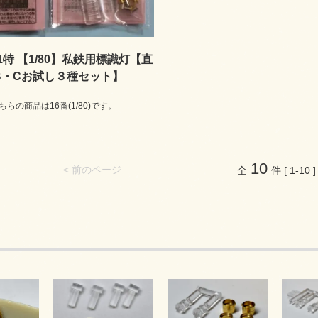
-01特 【1/80】私鉄用標識灯【直
B・Cお試し３種セット】
らの商品は16番(1/80)です。
10
< 前のページ
全
件 [ 1-10 ]