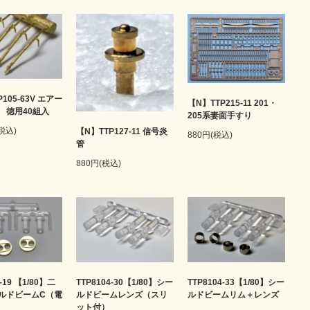
105-63V エアー
【N】TTP215-11 201・
 徳用40組入
205系妻面手すり
(税込)
【N】TTP127-11 信号炎
880円(税込)
管
880円(税込)
-19 【1/80】二
TTP8104-30【1/80】シー
TTP8104-33【1/80】シー
ルドビームC（電
ルドビームレンズ（スリ
ルドビームリム＋レンズ
ット付）