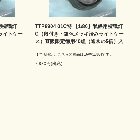
鉄用標識灯
TTP8904-01C特 【1/80】私鉄用標識灯
ライトケー
C（段付き・銀色メッキ済みライトケー
ス）直販限定徳用40組（通常の5倍）入
【当店限定】こちらの商品は16番(1/80)です。
7,920円(税込)