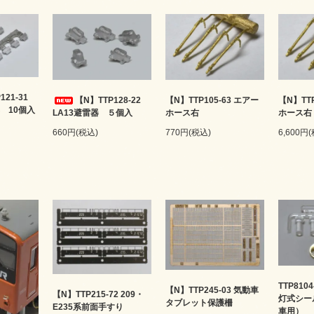
121-31
【N】TTP128-22
【N】TTP105-63 エアー
【N】TTP
 10個入
LA13避雷器 ５個入
ホース右
ホース右
660円(税込)
770円(税込)
6,600円
TTP8104
【N】TTP245-03 気動車
【N】TTP215-72 209・
灯式シー
タブレット保護柵
E235系前面手すり
車用）