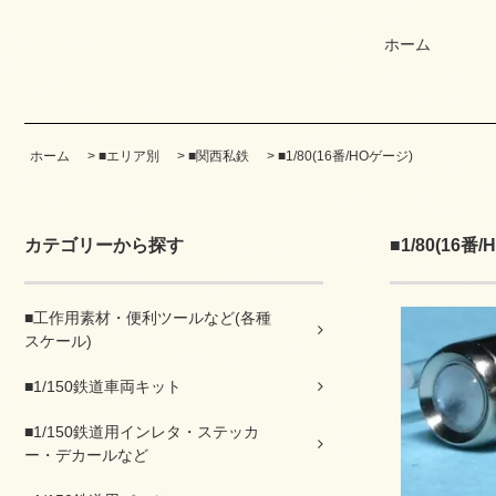
ホーム
ホーム
>
■エリア別
>
■関西私鉄
>
■1/80(16番/HOゲージ)
カテゴリーから探す
■1/80(16番
■工作用素材・便利ツールなど(各種
スケール)
■1/150鉄道車両キット
■1/150鉄道用インレタ・ステッカ
ー・デカールなど