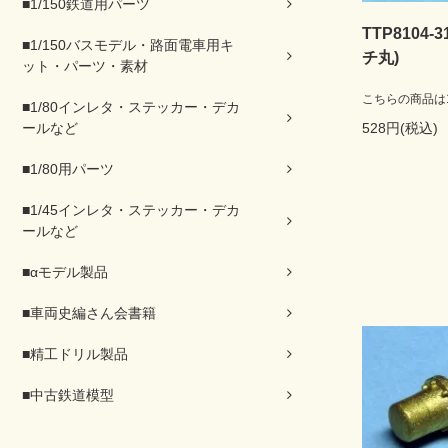
■1/150鉄道用パーツ
TTP8104
■1/150バスモデル・路面電車用キ
チ丸)
ット・パーツ・素材
こちらの商品は16
■1/80インレタ・ステッカー・デカ
ールなど
528円(税込)
■1/80用パーツ
■1/45インレタ・ステッカー・デカ
ールなど
■αモデル製品
■車両史編さん会書籍
■精工ドリル製品
■中古鉄道模型