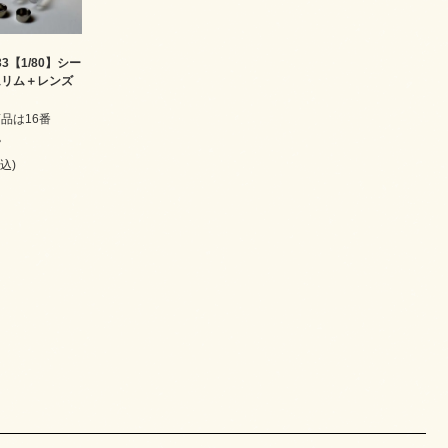
-33【1/80】シー
ムリム＋レンズ
品は16番
す。
税込)