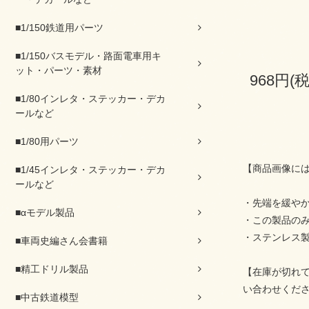
■1/150鉄道用パーツ
■1/150バスモデル・路面電車用キ
ット・パーツ・素材
968円(
■1/80インレタ・ステッカー・デカ
ールなど
■1/80用パーツ
【商品画像に
■1/45インレタ・ステッカー・デカ
ールなど
・先端を緩や
■αモデル製品
・この製品の
・ステンレス製
■車両史編さん会書籍
■精工ドリル製品
【在庫が切れ
い合わせくだ
■中古鉄道模型