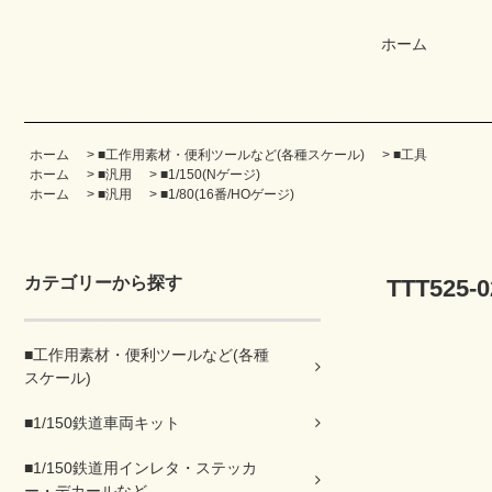
ホーム
ホーム
>
■工作用素材・便利ツールなど(各種スケール)
>
■工具
ホーム
>
■汎用
>
■1/150(Nゲージ)
ホーム
>
■汎用
>
■1/80(16番/HOゲージ)
カテゴリーから探す
TTT52
■工作用素材・便利ツールなど(各種
スケール)
■1/150鉄道車両キット
■1/150鉄道用インレタ・ステッカ
ー・デカールなど