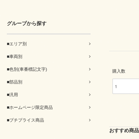
グループから探す
■エリア別
■車両別
■色別(車番標記文字)
購入数
■部品別
■汎用
■ホームページ限定商品
■プチプライス商品
おすすめ商品