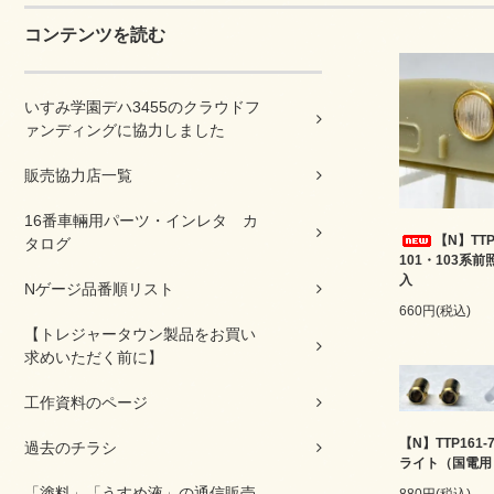
コンテンツを読む
いすみ学園デハ3455のクラウドフ
ァンディングに協力しました
販売協力店一覧
16番車輛用パーツ・インレタ カ
【N】TTP
タログ
101・103系
入
Nゲージ品番順リスト
660円(税込)
【トレジャータウン製品をお買い
求めいただく前に】
工作資料のページ
【N】TTP161-
過去のチラシ
ライト（国電用
「塗料」「うすめ液」の通信販売
880円(税込)