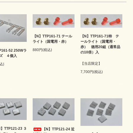
【N】TTP161-71 テール
【N】TTP161-71特 テ
ライト（国電用・赤）
ールライト（国電用・
赤） 徳用20組（通常品
880円(税込)
161-52 250Wラ
の10倍）入
ズ ４個入
【当店限定】
込)
7,700円(税込)
】TTP121-23 ３
【N】TTP121-24 近