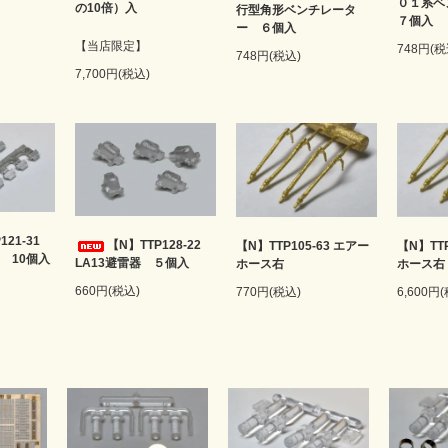
０１系
の10倍）入
行型角形ベンチレータ
７個入
ー ６個入
【当店限定】
748円(税
748円(税込)
7,700円(税込)
121-31
【N】TTP128-22
【N】TTP105-63 エアー
【N】TTP
 10個入
LA13避雷器 ５個入
ホース右
ホース右
660円(税込)
770円(税込)
6,600円