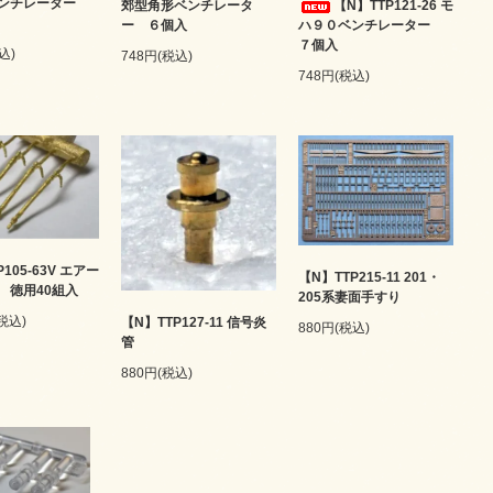
ベンチレーター
郊型角形ベンチレータ
【N】TTP121-26 モ
ー ６個入
ハ９０ベンチレーター
７個入
込)
748円(税込)
748円(税込)
105-63V エアー
【N】TTP215-11 201・
 徳用40組入
205系妻面手すり
(税込)
【N】TTP127-11 信号炎
880円(税込)
管
880円(税込)