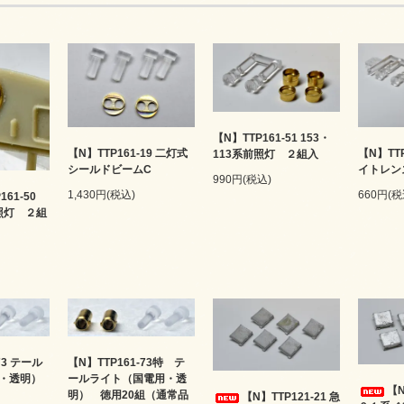
【N】TTP161-51 153・
【N】TTP161-19 二灯式
【N】TTP
113系前照灯 ２組入
シールドビームC
イトレン
990円(税込)
1,430円(税込)
660円(税
161-50
前照灯 ２組
73 テール
【N】TTP161-73特 テ
・透明）
ールライト（国電用・透
【N
明） 徳用20組（通常品
【N】TTP121-21 急