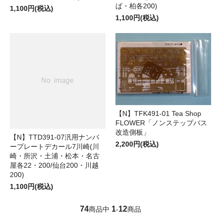
ば・柏各200)
1,100円(税込)
1,100円(税込)
【N】TFK491-01 Tea Shop
FLOWER「ノンステップバス
改造側板」
【N】TTD391-07汎用ナンバ
2,200円(税込)
ープレートデカール7川崎(川
崎・所沢・土浦・松本・名古
屋各22・200/仙台200・川越
200)
1,100円(税込)
74
1
12
商品中
-
商品