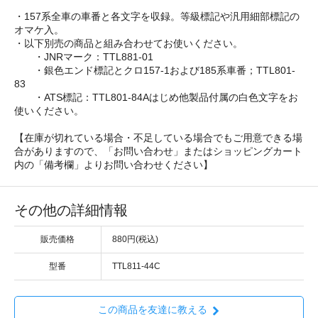
・157系全車の車番と各文字を収録。等級標記や汎用細部標記の
オマケ入。
・以下別売の商品と組み合わせてお使いください。
・JNRマーク：TTL881-01
・銀色エンド標記とクロ157-1および185系車番；TTL801-
83
・ATS標記：TTL801-84Aはじめ他製品付属の白色文字をお
使いください。
【在庫が切れている場合・不足している場合でもご用意できる場
合がありますので、「お問い合わせ」またはショッピングカート
内の「備考欄」よりお問い合わせください】
その他の詳細情報
販売価格
880円(税込)
型番
TTL811-44C
この商品を友達に教える