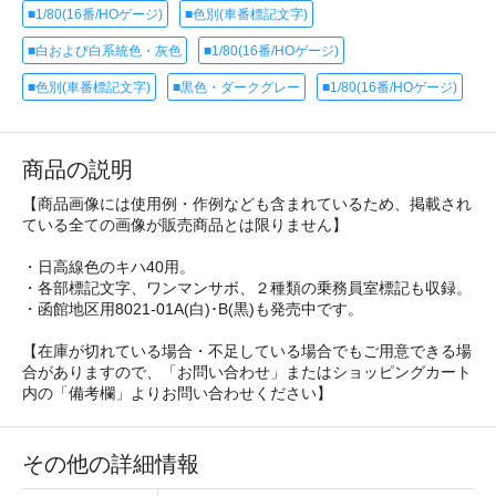
■1/80(16番/HOゲージ)
■色別(車番標記文字)
■白および白系統色・灰色
■1/80(16番/HOゲージ)
■色別(車番標記文字)
■黒色・ダークグレー
■1/80(16番/HOゲージ)
商品の説明
【商品画像には使用例・作例なども含まれているため、掲載され
ている全ての画像が販売商品とは限りません】
・日高線色のキハ40用。
・各部標記文字、ワンマンサボ、２種類の乗務員室標記も収録。
・函館地区用8021-01A(白)･B(黒)も発売中です。
【在庫が切れている場合・不足している場合でもご用意できる場
合がありますので、「お問い合わせ」またはショッピングカート
内の「備考欄」よりお問い合わせください】
その他の詳細情報