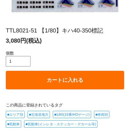
TTL8021-51 【1/80】キハ40-350標記
3,080円(税込)
個数
カートに入れる
この商品に登録されているタグ
■エリア別
■北海道地方
■1/80(16番/HOゲージ)
■車両別
■気動車
■気動車(インレタ・ステッカー・デカール等)