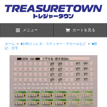
メニュー
カートを見る
ホーム
>
■1/80インレタ・ステッカー・デカールなど
>
■標
記・文字