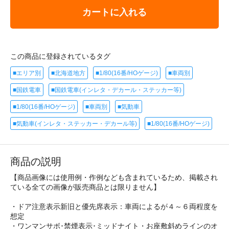
カートに入れる
この商品に登録されているタグ
■エリア別
■北海道地方
■1/80(16番/HOゲージ)
■車両別
■国鉄電車
■国鉄電車(インレタ・デカール・ステッカー等)
■1/80(16番/HOゲージ)
■車両別
■気動車
■気動車(インレタ・ステッカー・デカール等)
■1/80(16番/HOゲージ)
商品の説明
【商品画像には使用例・作例なども含まれているため、掲載され
ている全ての画像が販売商品とは限りません】
・ドア注意表示新旧と優先席表示：車両によるが４～６両程度を
想定
・ワンマンサボ･禁煙表示･ミッドナイト・お座敷斜めラインのオ