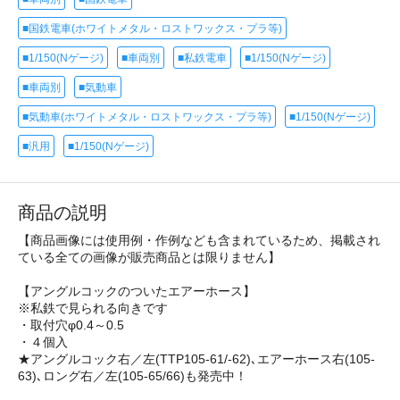
■国鉄電車(ホワイトメタル・ロストワックス・プラ等)
■1/150(Nゲージ)
■車両別
■私鉄電車
■1/150(Nゲージ)
■車両別
■気動車
■気動車(ホワイトメタル・ロストワックス・プラ等)
■1/150(Nゲージ)
■汎用
■1/150(Nゲージ)
商品の説明
【商品画像には使用例・作例なども含まれているため、掲載され
ている全ての画像が販売商品とは限りません】
【アングルコックのついたエアーホース】
※私鉄で見られる向きです
・取付穴φ0.4～0.5
・４個入
★アングルコック右／左(TTP105-61/-62)､エアーホース右(105-
63)､ロング右／左(105-65/66)も発売中！