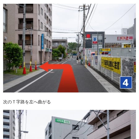
次のＴ字路を左へ曲がる