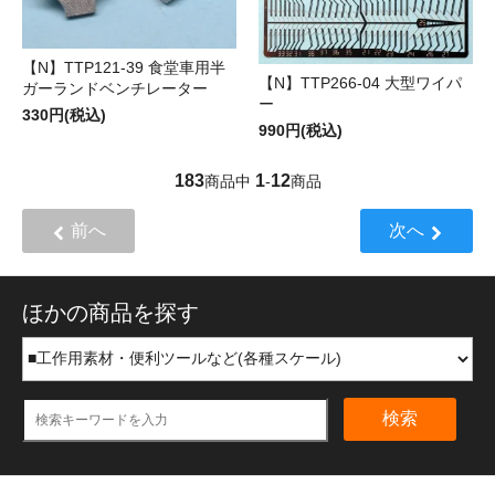
【N】TTP121-39 食堂車用半
【N】TTP266-04 大型ワイパ
ガーランドベンチレーター
ー
330円(税込)
990円(税込)
183
1
12
商品中
-
商品
前へ
次へ
ほかの商品を探す
検索