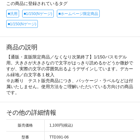
この商品に登録されているタグ
■汎用
■1/150(Nゲージ)
■ホームページ限定商品
■1/150(Nゲージ)
商品の説明
【通販・直販限定商品／なくなり次第終了】1/150バスモデル
用。大きさが大きさなので文字がはっきり読めるかどうか微妙で
すが、実際の文字の雰囲気出るようデザインしています。デカー
ル緑地／白文字各１枚入
※お断り テスト販売商品につき、パッケージ・ラベルなどは付
属いたしません。使用方法をご理解いただいている方向けの商品
です。
その他の詳細情報
販売価格
1,100円(税込)
型番
TTD391-06