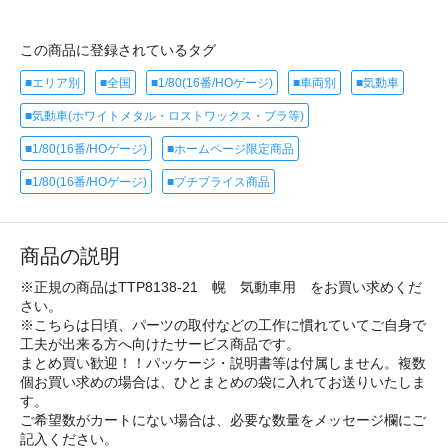
この商品に登録されているタグ
■エリア別
■全国
■1/80(16番/HOゲージ)
■車両別
■気動車
■気動車(ホワイトメタル・ロストワックス・プラ等)
■1/80(16番/HOゲージ)
■ホームページ限定商品
■1/80(16番/HOゲージ)
■プチプライス商品
商品の説明
※正規の商品はTTP8138-21 幌 気動車用 をお買い求めくだ
さい。
※こちらは日頃、パーツの取付などの工作に慣れていてご自身で
工夫が出来る方へ向けたサービス商品です。
まとめ買い歓迎！！パッケージ・説明書等は付属しません。複数
個お買い求めの場合は、ひとまとめの袋に入れてお送りいたしま
す。
ご希望数がカートにない場合は、必要な数量をメッセージ欄にご
記入ください。