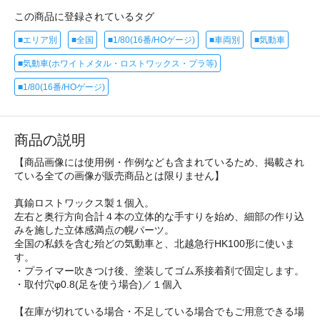
この商品に登録されているタグ
■エリア別
■全国
■1/80(16番/HOゲージ)
■車両別
■気動車
■気動車(ホワイトメタル・ロストワックス・プラ等)
■1/80(16番/HOゲージ)
商品の説明
【商品画像には使用例・作例なども含まれているため、掲載され
ている全ての画像が販売商品とは限りません】
真鍮ロストワックス製１個入。
左右と奥行方向合計４本の立体的な手すりを始め、細部の作り込
みを施した立体感満点の幌パーツ。
全国の私鉄を含む殆どの気動車と、北越急行HK100形に使いま
す。
・プライマー吹きつけ後、塗装してゴム系接着剤で固定します。
・取付穴φ0.8(足を使う場合)／１個入
【在庫が切れている場合・不足している場合でもご用意できる場