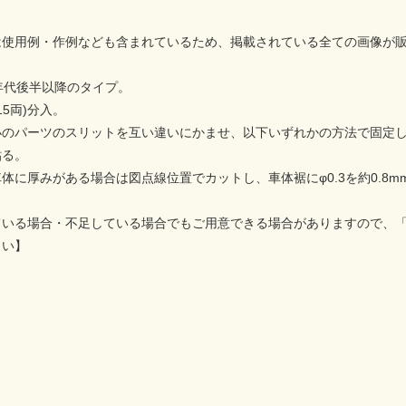
は使用例・作例なども含まれているため、掲載されている全ての画像が
年代後半以降のタイプ。
15両)分入。
小のパーツのスリットを互い違いにかませ、以下いずれかの方法で固定
貼る。
体に厚みがある場合は図点線位置でカットし、車体裾にφ0.3を約0.8
ている場合・不足している場合でもご用意できる場合がありますので、
さい】