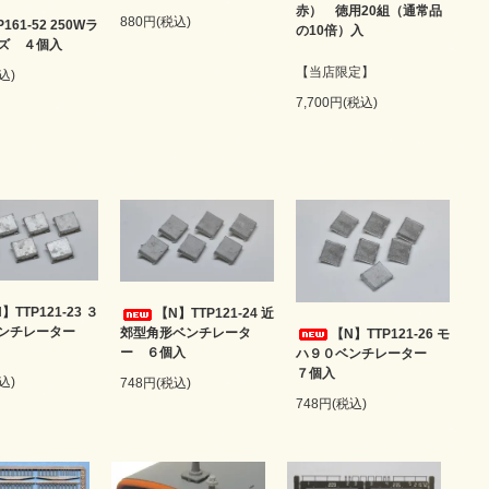
赤） 徳用20組（通常品
880円(税込)
161-52 250Wラ
の10倍）入
ズ ４個入
【当店限定】
込)
7,700円(税込)
】TTP121-23 ３
【N】TTP121-24 近
ベンチレーター
郊型角形ベンチレータ
【N】TTP121-26 モ
ー ６個入
ハ９０ベンチレーター
７個入
込)
748円(税込)
748円(税込)