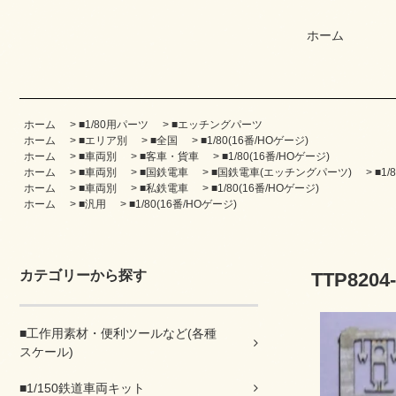
ホーム
ホーム
>
■1/80用パーツ
>
■エッチングパーツ
ホーム
>
■エリア別
>
■全国
>
■1/80(16番/HOゲージ)
ホーム
>
■車両別
>
■客車・貨車
>
■1/80(16番/HOゲージ)
ホーム
>
■車両別
>
■国鉄電車
>
■国鉄電車(エッチングパーツ)
>
■1/
ホーム
>
■車両別
>
■私鉄電車
>
■1/80(16番/HOゲージ)
ホーム
>
■汎用
>
■1/80(16番/HOゲージ)
カテゴリーから探す
TTP820
■工作用素材・便利ツールなど(各種
スケール)
■1/150鉄道車両キット