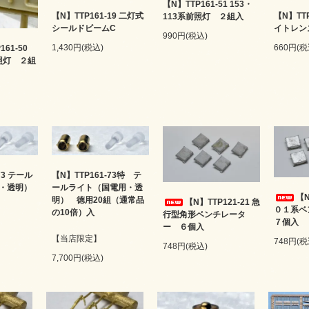
【N】TTP161-51 153・
【N】TTP161-19 二灯式
【N】TTP
113系前照灯 ２組入
シールドビームC
イトレン
990円(税込)
1,430円(税込)
660円(税
161-50
前照灯 ２組
73 テール
【N】TTP161-73特 テ
・透明）
ールライト（国電用・透
【N
明） 徳用20組（通常品
【N】TTP121-21 急
０１系
の10倍）入
行型角形ベンチレータ
７個入
ー ６個入
【当店限定】
748円(税
748円(税込)
7,700円(税込)