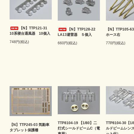
【N】TTP121-31
【N】TTP128-22
【N】TTP105-6
10系寝台通風器 10個入
LA13避雷器 ５個入
ホース右
748円(税込)
660円(税込)
770円(税込)
TTP8104-19 【1/80】二
TTP8104-30【1
【N】TTP245-03 気動車
灯式シールドビームC（電
ルドビームレン
タブレット保護柵
車用）
ット付）