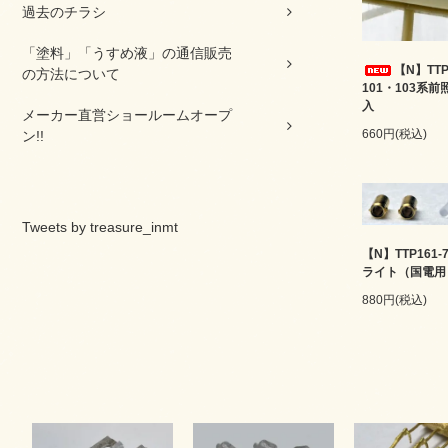
過去のチラシ
「塗料」「うすめ液」の通信販売
【N】TTP
の方法について
101・103系
入
メーカー直営ショールームオープ
660円(税込)
ン!!
Tweets by treasure_inmt
【N】TTP161-
ライト（国電用
880円(税込)