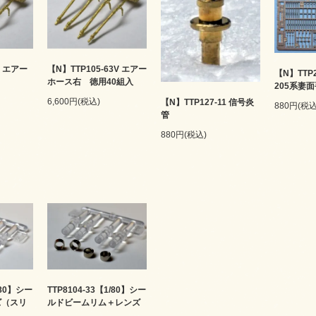
3 エアー
【N】TTP105-63V エアー
【N】TTP2
ホース右 徳用40組入
205系妻
6,600円(税込)
【N】TTP127-11 信号炎
880円(税込
管
880円(税込)
/80】シー
TTP8104-33【1/80】シー
ズ（スリ
ルドビームリム＋レンズ