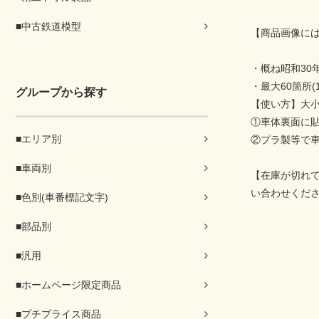
■中古鉄道模型
【商品画像に
・概ね昭和30
・最大60箇所(
グループから探す
【使い方】大
①車体裏面に
■エリア別
②プラ製等で車
■車両別
【在庫が切れ
い合わせくだ
■色別(車番標記文字)
■部品別
■汎用
■ホームページ限定商品
■プチプライス商品