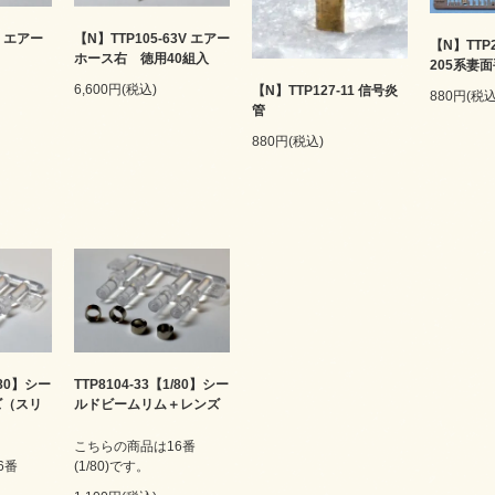
3 エアー
【N】TTP105-63V エアー
【N】TTP2
ホース右 徳用40組入
205系妻
6,600円(税込)
【N】TTP127-11 信号炎
880円(税込
管
880円(税込)
/80】シー
TTP8104-33【1/80】シー
ズ（スリ
ルドビームリム＋レンズ
こちらの商品は16番
6番
(1/80)です。