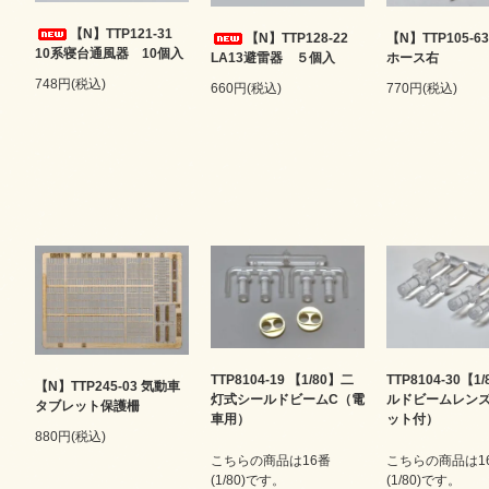
【N】TTP121-31
【N】TTP128-22
【N】TTP105-6
10系寝台通風器 10個入
LA13避雷器 ５個入
ホース右
748円(税込)
660円(税込)
770円(税込)
TTP8104-19 【1/80】二
TTP8104-30【1
【N】TTP245-03 気動車
灯式シールドビームC（電
ルドビームレン
タブレット保護柵
車用）
ット付）
880円(税込)
こちらの商品は16番
こちらの商品は1
(1/80)です。
(1/80)です。