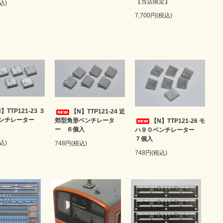
【当店限定】
込)
7,700円(税込)
】TTP121-23 ３
【N】TTP121-24 近
ベンチレーター
郊型角形ベンチレータ
【N】TTP121-26 モ
ー ６個入
ハ９０ベンチレーター
７個入
込)
748円(税込)
748円(税込)