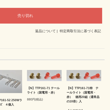
返品について
|
特定商取引法に基づく表記
【N】TTP161-71 テール
【N】TTP161-71特 テ
ライト（国電用・赤）
ールライト（国電用・
赤） 徳用20組（通常品
880円(税込)
161-52 250Wラ
の10倍）入
ズ ４個入