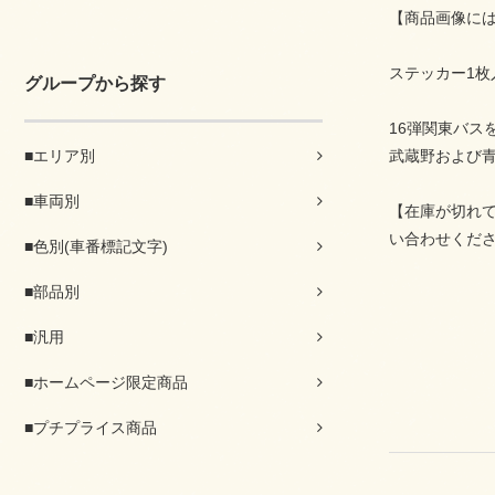
【商品画像に
ステッカー1枚
グループから探す
16弾関東バス
■エリア別
武蔵野および
■車両別
【在庫が切れ
い合わせくだ
■色別(車番標記文字)
■部品別
■汎用
■ホームページ限定商品
■プチプライス商品