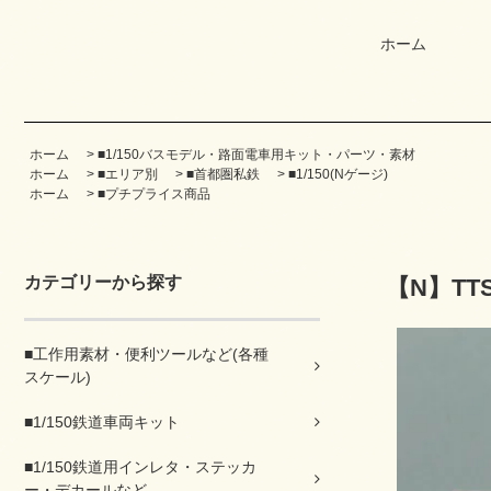
ホーム
ホーム
>
■1/150バスモデル・路面電車用キット・パーツ・素材
ホーム
>
■エリア別
>
■首都圏私鉄
>
■1/150(Nゲージ)
ホーム
>
■プチプライス商品
カテゴリーから探す
【N】TT
■工作用素材・便利ツールなど(各種
スケール)
■1/150鉄道車両キット
■1/150鉄道用インレタ・ステッカ
ー・デカールなど