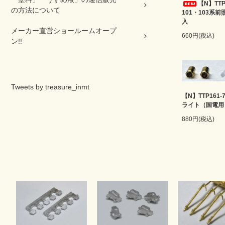
【N】TTP
の方法について
101・103系
入
メーカー直営ショールームオープ
660円(税込)
ン!!
Tweets by treasure_inmt
【N】TTP161-
ライト（国電用
880円(税込)