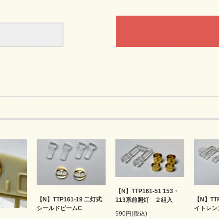
【N】TTP161-51 153・
【N】TTP161-19 二灯式
【N】TTP
113系前照灯 ２組入
シールドビームC
イトレン
990円(税込)