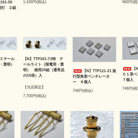
1,430円(税込)
660円(税
161-50
前照灯 ２組
73 テール
【N】TTP161-73特 テ
・透明）
ールライト（国電用・透
【N
明） 徳用20組（通常品
【N】TTP121-21 急
０１系
の10倍）入
行型角形ベンチレータ
７個入
ー ６個入
【当店限定】
748円(税
748円(税込)
7,700円(税込)