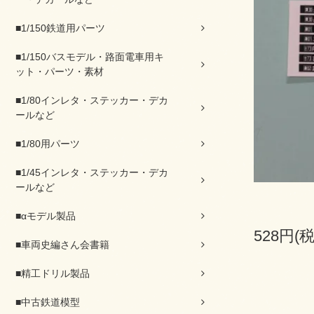
■1/150鉄道用パーツ
■1/150バスモデル・路面電車用キ
ット・パーツ・素材
■1/80インレタ・ステッカー・デカ
ールなど
■1/80用パーツ
■1/45インレタ・ステッカー・デカ
ールなど
■αモデル製品
528円(
■車両史編さん会書籍
■精工ドリル製品
■中古鉄道模型