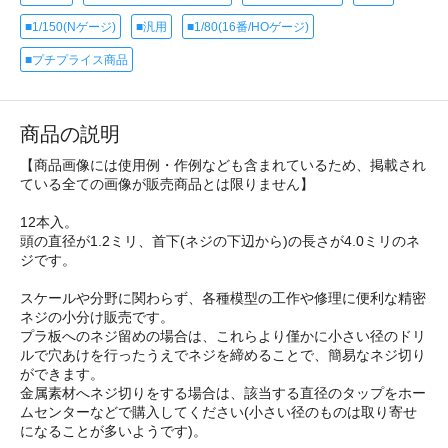
■1/150(Nゲージ)
■汎用
■1/80(16番/HOゲージ)
■プチプライス商品
商品の説明
【商品画像には使用例・作例なども含まれているため、掲載され
ている全ての画像が販売商品とは限りません】
12本入。
頭の直径が1.2ミリ、首下(ネジの下辺から)の長さが4.0ミリのネ
ジです。
スケールや分野に関わらず、各種模型の工作や修理に便利な精密
ネジの小分け販売です。
プラ板へのネジ留めの場合は、これらより僅かに小さい径のドリ
ルで穴あけを行ったうえでネジを締めることで、簡易なネジ切り
ができます。
金属素材へネジ切りをする場合は、該当する直径のタップをホー
ムセンターなどで購入してください(小さい径のものは取り寄せ
になることが多いようです)。