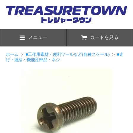
メニュー
カートを見る
ホーム
>
■工作用素材・便利ツールなど(各種スケール)
>
■走
行・連結・機能性部品・ネジ