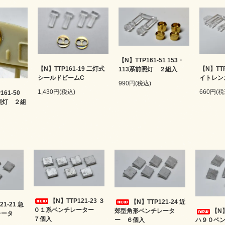
【N】TTP161-51 153・
【N】TTP161-19 二灯式
【N】TTP
113系前照灯 ２組入
シールドビームC
イトレン
990円(税込)
1,430円(税込)
660円(税
161-50
前照灯 ２組
【N】TTP121-23 ３
【N】TTP121-24 近
21-21 急
０１系ベンチレーター
郊型角形ベンチレータ
【N】
レータ
７個入
ー ６個入
ハ９０ベ