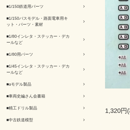
■1/150鉄道用パーツ
■1/150バスモデル・路面電車用キ
ット・パーツ・素材
■1/80インレタ・ステッカー・デカ
ールなど
■1/80用パーツ
■1/45インレタ・ステッカー・デカ
ールなど
■αモデル製品
■車両史編さん会書籍
■精工ドリル製品
1,320円
■中古鉄道模型