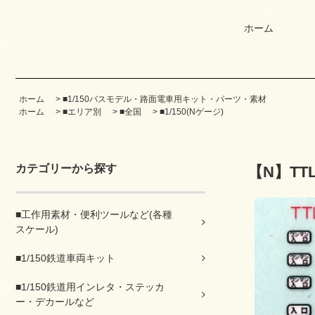
ホーム
ホーム
>
■1/150バスモデル・路面電車用キット・パーツ・素材
ホーム
>
■エリア別
>
■全国
>
■1/150(Nゲージ)
カテゴリーから探す
【N】TT
■工作用素材・便利ツールなど(各種
スケール)
■1/150鉄道車両キット
■1/150鉄道用インレタ・ステッカ
ー・デカールなど