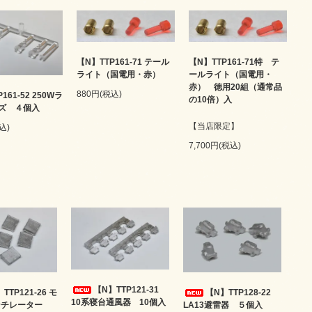
【N】TTP161-71 テール
【N】TTP161-71特 テ
ライト（国電用・赤）
ールライト（国電用・
赤） 徳用20組（通常品
880円(税込)
161-52 250Wラ
の10倍）入
ズ ４個入
【当店限定】
込)
7,700円(税込)
【N】TTP121-31
【N】TTP128-22
TTP121-26 モ
10系寝台通風器 10個入
LA13避雷器 ５個入
ンチレーター