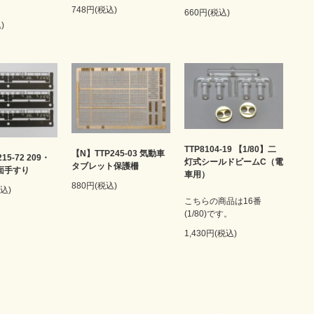
748円(税込)
660円(税込)
)
TTP8104-19 【1/80】二
【N】TTP245-03 気動車
15-72 209・
灯式シールドビームC（電
タブレット保護柵
前面手すり
車用）
880円(税込)
税込)
こちらの商品は16番
(1/80)です。
1,430円(税込)