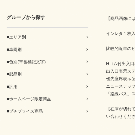
グループから探す
【商品画像に
インレタ１枚
■エリア別
比較的近年の
■車両別
■色別(車番標記文字)
Hゴム付出入口
出入口表示ス
■部品別
優先座席表示(
ニューステップ
■汎用
「路線バス」ス
■ホームページ限定商品
【在庫が切れ
■プチプライス商品
い合わせくだ