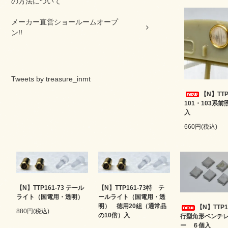
の方法について
メーカー直営ショールームオープ
ン!!
Tweets by treasure_inmt
【N】TTP
101・103系
入
660円(税込)
【N】TTP161-73 テール
【N】TTP161-73特 テ
ライト（国電用・透明）
ールライト（国電用・透
明） 徳用20組（通常品
【N】TTP1
880円(税込)
の10倍）入
行型角形ベンチ
ー ６個入