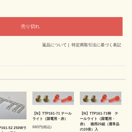
返品について
|
特定商取引法に基づく表記
【N】TTP161-71 テール
【N】TTP161-71特 テ
ライト（国電用・赤）
ールライト（国電用・
赤） 徳用20組（通常品
880円(税込)
161-52 250Wラ
の10倍）入