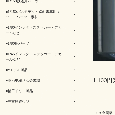
■1/150鉄道用パーツ
■1/150バスモデル・路面電車用キ
ット・パーツ・素材
■1/80インレタ・ステッカー・デカ
ールなど
■1/80用パーツ
■1/45インレタ・ステッカー・デカ
ールなど
■αモデル製品
1,100円
■車両史編さん会書籍
■精工ドリル製品
■中古鉄道模型
・Ｊ’ｓ企画製