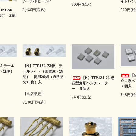
シールドビームC
イトレン
990円(税込)
1,430円(税込)
660円(税
161-50
前照灯 ２組
73 テール
【N】TTP161-73特 テ
・透明）
ールライト（国電用・透
【N
明） 徳用20組（通常品
【N】TTP121-21 急
０１系
の10倍）入
行型角形ベンチレータ
７個入
ー ６個入
【当店限定】
748円(税
748円(税込)
7,700円(税込)