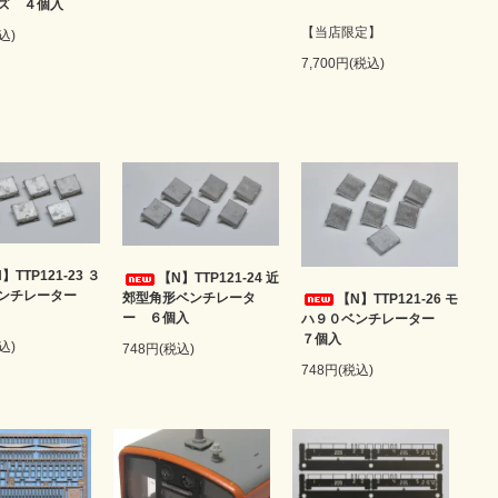
ズ ４個入
【当店限定】
込)
7,700円(税込)
】TTP121-23 ３
【N】TTP121-24 近
ベンチレーター
郊型角形ベンチレータ
【N】TTP121-26 モ
ー ６個入
ハ９０ベンチレーター
７個入
込)
748円(税込)
748円(税込)