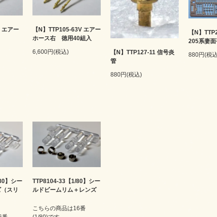
3 エアー
【N】TTP105-63V エアー
【N】TTP2
ホース右 徳用40組入
205系妻
6,600円(税込)
【N】TTP127-11 信号炎
880円(税込
管
880円(税込)
/80】シー
TTP8104-33【1/80】シー
ズ（スリ
ルドビームリム＋レンズ
こちらの商品は16番
6番
(1/80)です。