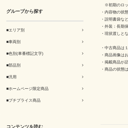
※初期のロッ
グループから探す
・内容物の状
・説明書袋な
・外装：長期
■エリア別
・現状渡しと
■車両別
・中古商品は
■色別(車番標記文字)
・商品画像は
・掲載商品が
■部品別
・商品の状態
■汎用
■ホームページ限定商品
■プチプライス商品
コンテンツを読む