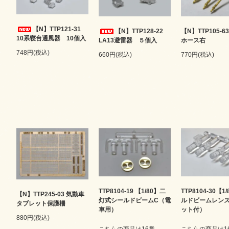
【N】TTP121-31
【N】TTP128-22
【N】TTP105-6
10系寝台通風器 10個入
LA13避雷器 ５個入
ホース右
748円(税込)
660円(税込)
770円(税込)
TTP8104-19 【1/80】二
TTP8104-30【1
【N】TTP245-03 気動車
灯式シールドビームC（電
ルドビームレン
タブレット保護柵
車用）
ット付）
880円(税込)
こちらの商品は16番
こちらの商品は1