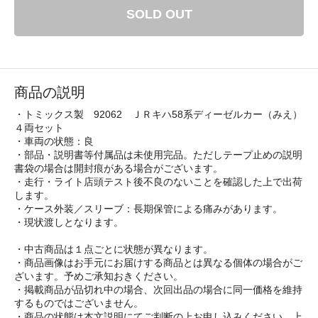
SOLD OUT
商品の説明
・トミックス製 92062 ＪＲキハ58系ディーゼルカー（みえ）
４両セット
・車両の状態：良
・部品・説明書等付属品は未使用完品。ただしテープ止めの説明
書袋の場合は開封痕がある場合がございます。
・走行・ライト店頭テスト後不良のないことを確認した上で出荷
します。
・ケース外装／スリーブ：長期保管による痛みがあります。
・現状渡しとなります。
・中古商品は１点ごとに状態が異なります。
・商品画像はお手元にお届けする商品とは異なる個体の場合がご
ざいます。予めご承知おきください。
・掲載商品が品切れ中の場合、次回出品の場合に同一価格を維持
するものではございません。
・商品の状態は本文説明にてご判断の上お申し込みください。上