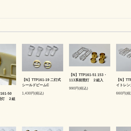
【N】TTP161-51 153・
【N】TTP161-19 二灯式
【N】TTP
113系前照灯 ２組入
シールドビームC
イトレン
990円(税込)
1,430円(税込)
660円(税
161-50
前照灯 ２組