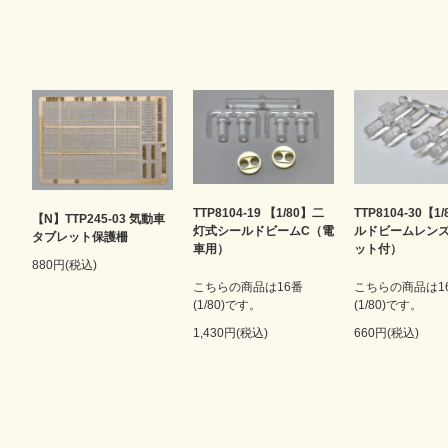
TTP8104-19 【1/80】二
TTP8104-30【1
【N】TTP245-03 気動車
灯式シールドビームC（電
ルドビームレン
タブレット保護柵
車用）
ット付）
880円(税込)
こちらの商品は16番
こちらの商品は1
(1/80)です。
(1/80)です。
1,430円(税込)
660円(税込)