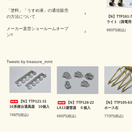
「塗料」「うすめ液」の通信販売
の方法について
【N】TTP161-
ライト（国電用
メーカー直営ショールームオープ
880円(税込)
ン!!
Tweets by treasure_inmt
【N】TTP121-31
【N】TTP128-22
【N】TTP105-6
10系寝台通風器 10個入
LA13避雷器 ５個入
ホース右
748円(税込)
660円(税込)
770円(税込)