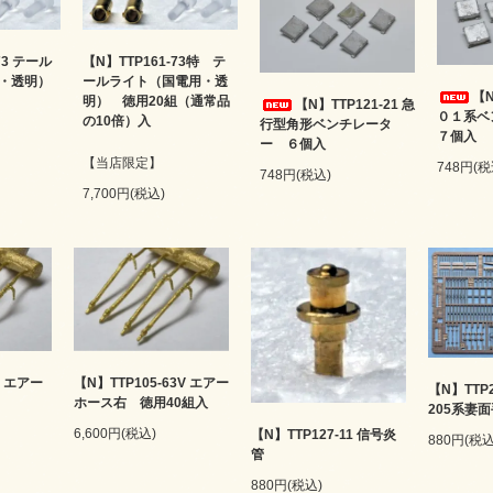
73 テール
【N】TTP161-73特 テ
・透明）
ールライト（国電用・透
【N
明） 徳用20組（通常品
【N】TTP121-21 急
０１系
の10倍）入
行型角形ベンチレータ
７個入
ー ６個入
【当店限定】
748円(税
748円(税込)
7,700円(税込)
3 エアー
【N】TTP105-63V エアー
【N】TTP2
ホース右 徳用40組入
205系妻
6,600円(税込)
【N】TTP127-11 信号炎
880円(税込
管
880円(税込)