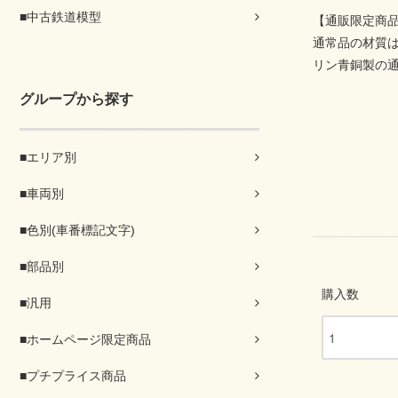
■中古鉄道模型
【通販限定商
通常品の材質
リン青銅製の通
グループから探す
■エリア別
■車両別
■色別(車番標記文字)
■部品別
購入数
■汎用
■ホームページ限定商品
■プチプライス商品