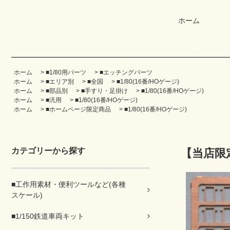
ホーム
ホーム
>
■1/80用パーツ
>
■エッチングパーツ
ホーム
>
■エリア別
>
■全国
>
■1/80(16番/HOゲージ)
ホーム
>
■部品別
>
■手すり・足掛け
>
■1/80(16番/HOゲージ)
ホーム
>
■汎用
>
■1/80(16番/HOゲージ)
ホーム
>
■ホームページ限定商品
>
■1/80(16番/HOゲージ)
カテゴリーから探す
【当店限定
■工作用素材・便利ツールなど(各種
スケール)
■1/150鉄道車両キット