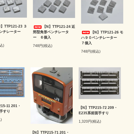
】TTP121-23 ３
【N】TTP121-24 近
ベンチレーター
郊型角形ベンチレータ
【N】TTP121-26 モ
ー ６個入
ハ９０ベンチレーター
７個入
込)
748円(税込)
748円(税込)
15-11 201・
【N】TTP215-72 209・
面手すり
E235系前面手すり
)
1,320円(税込)
【N】TTP215-71 201・