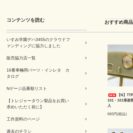
コンテンツを読む
おすすめ商品
いすみ学園デハ3455のクラウドフ
ァンディングに協力しました
販売協力店一覧
16番車輛用パーツ・インレタ カ
タログ
Nゲージ品番順リスト
【N】TTP
【トレジャータウン製品をお買い
101・103系
入
求めいただく前に】
660円(税込)
工作資料のページ
過去のチラシ