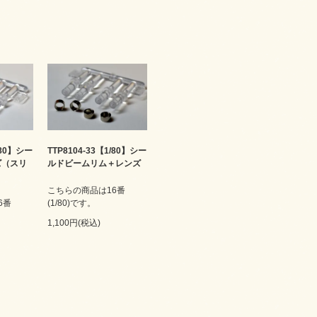
/80】シー
TTP8104-33【1/80】シー
ズ（スリ
ルドビームリム＋レンズ
こちらの商品は16番
6番
(1/80)です。
1,100円(税込)