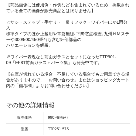
【商品画像には使用例・作例なども含まれているため、掲載され
ている全ての画像が販売商品とは限りません】
ヒサシ・ステップ・手すり・ 吊りフック・ワイパーほか1両分
入
標準タイプのほか上越用や常磐無線､下降窓点検蓋､九州ＨＭステ
ーや300/500/450番台も含む細部部品の
バリエーションを網羅。
※ワイパー表現なし前面ガラスとセットになったTTP901-
09「EF81前面ガラス＋パーツ集」も発売中です。
【在庫が切れている場合・不足している場合でもご用意できる場
合がありますので、「お問い合わせ」またはショッピングカート
内の「備考欄」よりお問い合わせください】
その他の詳細情報
販売価格
990円(税込)
型番
TTP251-57S