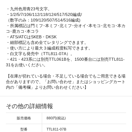
・九州色用青23号文字。
・1/2/5/7/106/112/118/124/517/520編成/
（数字のみ：109/120/507/514/516編成)
・所属標記は門ミフ･本ミフ･北ミフ･分オイ･本モコ･北モコ･本カ
コ･鹿カコ･本コラ
・ATS/ATCはSKEB・DKSK
・細部標記も含め全てレタリングできます。
・使い方により最大３編成程度転写できます。
・白文字も発売中（TTL811-07A）。
・421・423系には別売TTL061Bを、1500番台には別売TTL811-
31をお使いください。
【在庫が切れている場合・不足している場合でもご用意できる場
合がありますので、「お問い合わせ」またはショッピングカート
内の「備考欄」よりお問い合わせください】
その他の詳細情報
販売価格
880円(税込)
型番
TTL811-07B