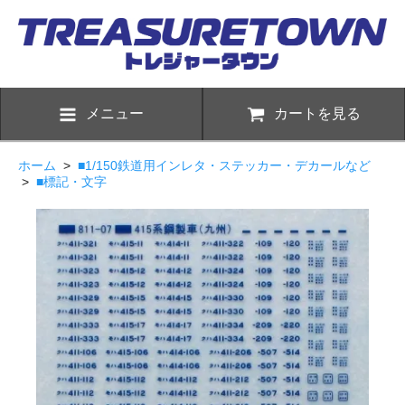
メニュー
カートを見る
ホーム
>
■1/150鉄道用インレタ・ステッカー・デカールなど
>
■標記・文字