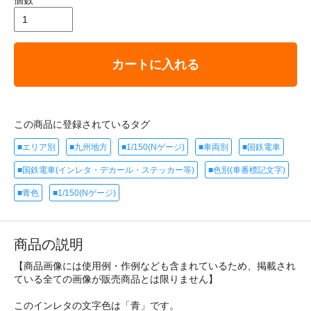
個数
カートに入れる
この商品に登録されているタグ
■エリア別
■九州地方
■1/150(Nゲージ)
■車両別
■国鉄電車
■国鉄電車(インレタ・デカール・ステッカー等)
■色別(車番標記文字)
■青色
■1/150(Nゲージ)
商品の説明
【商品画像には使用例・作例なども含まれているため、掲載され
ている全ての画像が販売商品とは限りません】
このインレタの文字色は「青」です。