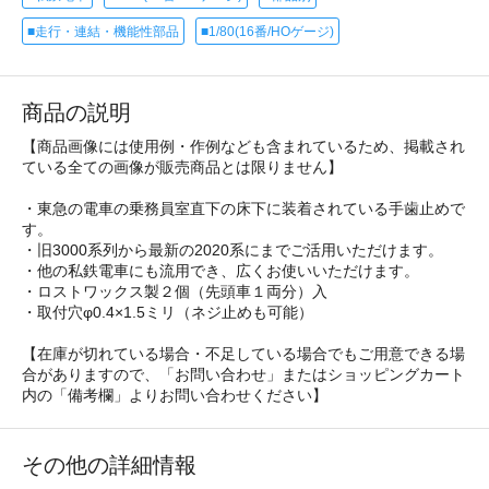
■走行・連結・機能性部品
■1/80(16番/HOゲージ)
商品の説明
【商品画像には使用例・作例なども含まれているため、掲載され
ている全ての画像が販売商品とは限りません】
・東急の電車の乗務員室直下の床下に装着されている手歯止めで
す。
・旧3000系列から最新の2020系にまでご活用いただけます。
・他の私鉄電車にも流用でき、広くお使いいただけます。
・ロストワックス製２個（先頭車１両分）入
・取付穴φ0.4×1.5ミリ（ネジ止めも可能）
【在庫が切れている場合・不足している場合でもご用意できる場
合がありますので、「お問い合わせ」またはショッピングカート
内の「備考欄」よりお問い合わせください】
その他の詳細情報