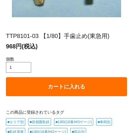
TTP8101-03 【1/80】手歯止め(東急用)
968円(税込)
個数
カートに入れる
この商品に登録されているタグ
■エリア別
■首都圏私鉄
■1/80(16番/HOゲージ)
■車両別
■私鉄電車
■1/80(16番/HOゲージ)
■部品別