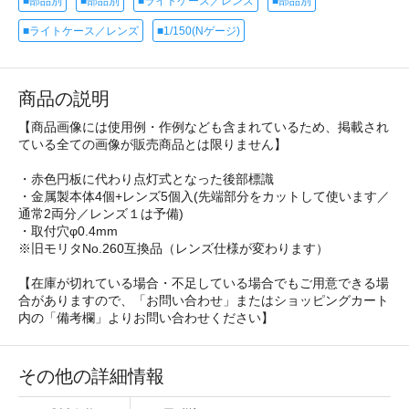
■部品別
■部品別
■ライトケース／レンズ
■部品別
■ライトケース／レンズ
■1/150(Nゲージ)
商品の説明
【商品画像には使用例・作例なども含まれているため、掲載され
ている全ての画像が販売商品とは限りません】
・赤色円板に代わり点灯式となった後部標識
・金属製本体4個+レンズ5個入(先端部分をカットして使います／
通常2両分／レンズ１は予備)
・取付穴φ0.4mm
※旧モリタNo.260互換品（レンズ仕様が変わります）
【在庫が切れている場合・不足している場合でもご用意できる場
合がありますので、「お問い合わせ」またはショッピングカート
内の「備考欄」よりお問い合わせください】
その他の詳細情報