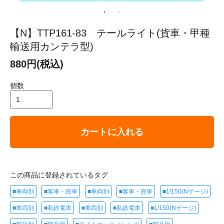
【N】TTP161-83 テールライト(貨車・甲種
輸送用カンテラ型)
880円(税込)
個数
カートに入れる
この商品に登録されているタグ
■車両別
■客車・貨車
■車両別
■客車・貨車
■1/150(Nゲージ)
■車両別
■私鉄電車
■車両別
■私鉄電車
■1/150(Nゲージ)