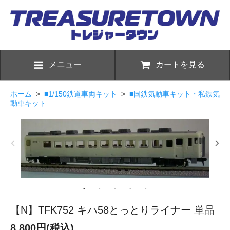
メニュー
カートを見る
ホーム
>
■1/150鉄道車両キット
>
■国鉄気動車キット・私鉄気
動車キット
【N】TFK752 キハ58とっとりライナー 単品
8,800円(税込)