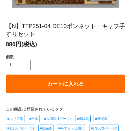
【N】TTP251-04 DE10ボンネット・キャブ手
すりセット
880円(税込)
個数
カートに入れる
この商品に登録されているタグ
■エリア別
■全国
■1/150(Nゲージ)
■車両別
■機関車
■1/150(Nゲージ)
■部品別
■手すり・足掛け
■1/150(Nゲージ)