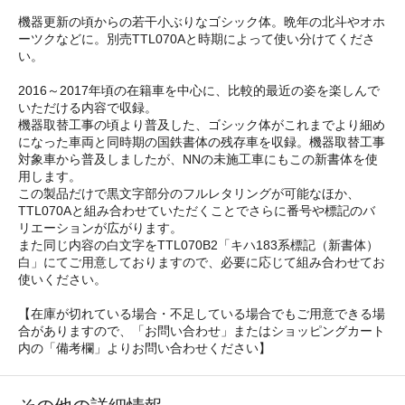
機器更新の頃からの若干小ぶりなゴシック体。晩年の北斗やオホ
ーツクなどに。別売TTL070Aと時期によって使い分けてくださ
い。
2016～2017年頃の在籍車を中心に、比較的最近の姿を楽しんで
いただける内容で収録。
機器取替工事の頃より普及した、ゴシック体がこれまでより細め
になった車両と同時期の国鉄書体の残存車を収録。機器取替工事
対象車から普及しましたが、NNの未施工車にもこの新書体を使
用します。
この製品だけで黒文字部分のフルレタリングが可能なほか、
TTL070Aと組み合わせていただくことでさらに番号や標記のバ
リエーションが広がります。
また同じ内容の白文字をTTL070B2「キハ183系標記（新書体）
白」にてご用意しておりますので、必要に応じて組み合わせてお
使いください。
【在庫が切れている場合・不足している場合でもご用意できる場
合がありますので、「お問い合わせ」またはショッピングカート
内の「備考欄」よりお問い合わせください】