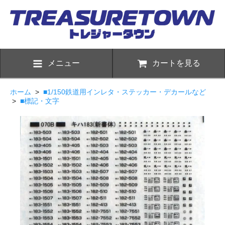
メニュー
カートを見る
ホーム
>
■1/150鉄道用インレタ・ステッカー・デカールなど
>
■標記・文字