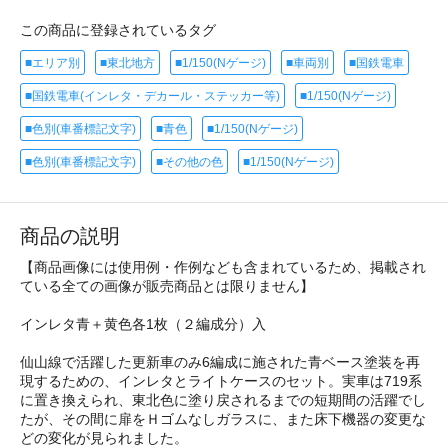
この商品に登録されているタグ
■エリア別
■東北地方
■1/150(Nゲージ)
■車両別
■国鉄電車
■国鉄電車(インレタ・デカール・ステッカー等)
■1/150(Nゲージ)
■色別(車番標記文字)
■青色
■1/150(Nゲージ)
■色別(車番標記文字)
■その他の色
■1/150(Nゲージ)
商品の説明
【商品画像には使用例・作例なども含まれているため、掲載され
ている全ての画像が販売商品とは限りません】
インレタ青＋黄色各1枚（２編成分）入
仙山線で活躍した更新車のみ6編成に施された青ベース塗装を再
現するための、インレタとライトケースのセット。実車は719系
に置き換えられ、東北色に塗り戻されるまでの短期間の活躍でし
たが、その間に扉をＨゴムなしガラスに、また床下機器の変更な
どの変化が見られました。