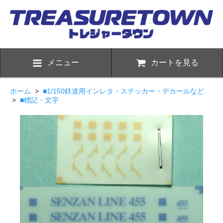
メニュー
カートを見る
ホーム
>
■1/150鉄道用インレタ・ステッカー・デカールなど
>
■標記・文字