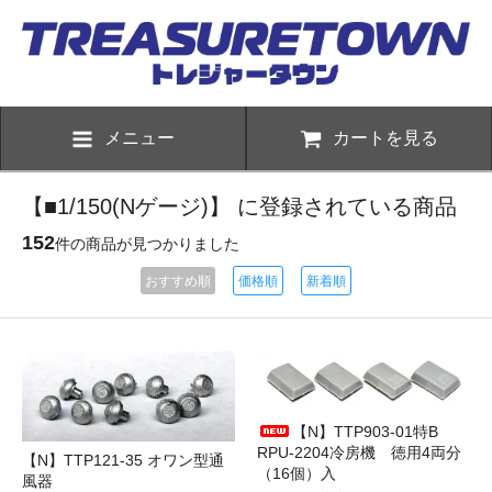
メニュー
カートを見る
【■1/150(Nゲージ)】 に登録されている商品
152
件の商品が見つかりました
おすすめ順
価格順
新着順
【N】TTP903-01特B
RPU-2204冷房機 徳用4両分
【N】TTP121-35 オワン型通
（16個）入
風器