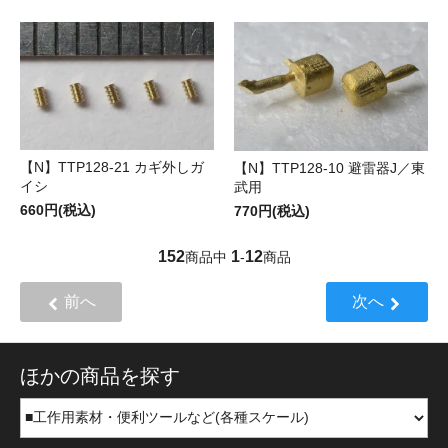
【N】TTP128-21 カギ外しガ
【N】TTP128-10 避雷器J／東
イシ
武用
660円(税込)
770円(税込)
152
1
12
商品中
-
商品
前へ
次へ
ほかの商品を探す