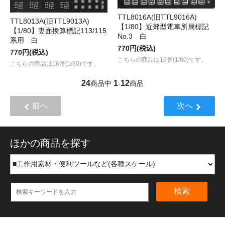
TTL8016A(旧TTL9016A)
TTL8013A(旧TTL9013A)
【1/80】近郊型電車所属標記
【1/80】妻面換算標記113/115
No.3 白
系用 白
770円(税込)
770円(税込)
こちらの商品は16番(1/80)です。
こちらの商品は16番(1/80)です。
24
1
12
商品中
-
商品
前へ
次へ
ほかの商品を探す
検索