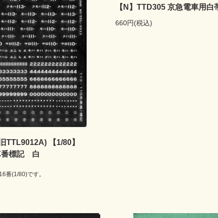
【N】TTD305 京急電車用
660円(税込)
(旧TTL9012A) 【1/80】
系車番標記 白
番(1/80)です。