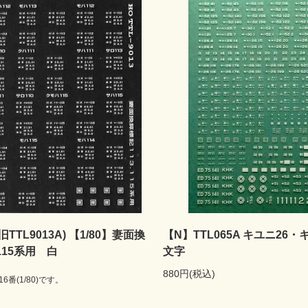
(旧TTL9013A) 【1/80】妻面換
【N】TTL065A キユニ26・
115系用 白
文字
880円(税込)
番(1/80)です。