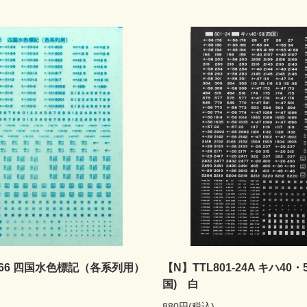
066 四国水色標記（各系列用）
【N】TTL801-24A キハ40
国) 白
880円(税込)