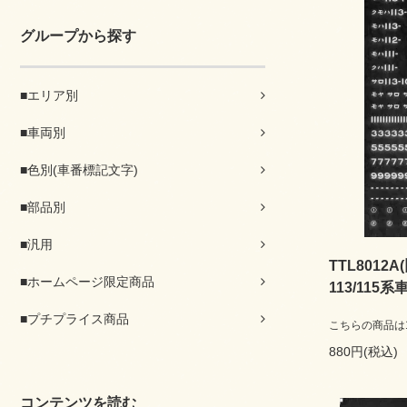
グループから探す
■エリア別
■車両別
■色別(車番標記文字)
■部品別
■汎用
TTL8012A
■ホームページ限定商品
113/115
■プチプライス商品
こちらの商品は16
880円(税込)
コンテンツを読む