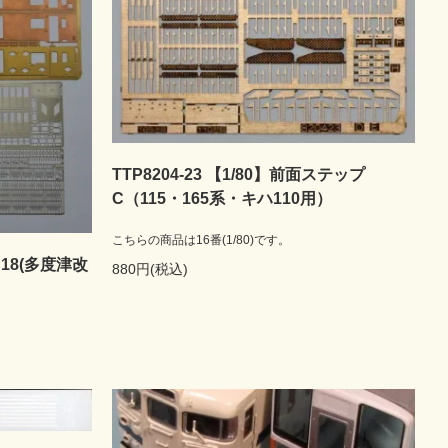
TTP8204-23 【1/80】前面ステップ
C（115・165系・キハ110用）
こちらの商品は16番(1/80)です。
 18(多度津改
880円(税込)