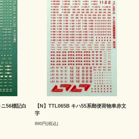
キニ56標記白
【N】TTL065B キハ55系郵便荷物車赤文
字
880円(税込)