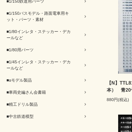
■1/150鉄道用パーツ
■1/150バスモデル・路面電車用キ
ット・パーツ・素材
■1/80インレタ・ステッカー・デカ
ールなど
■1/80用パーツ
■1/45インレタ・ステッカー・デカ
ールなど
■αモデル製品
【N】TTL8
本） 青20
■車両史編さん会書籍
880円(税込)
■精工ドリル製品
■中古鉄道模型