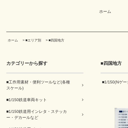
ホーム
ホーム
>
■エリア別
>
■四国地方
カテゴリーから探す
■四国地方
■工作用素材・便利ツールなど(各種
■1/150(Nゲー
スケール)
■1/150鉄道車両キット
■1/150鉄道用インレタ・ステッカ
ー・デカールなど