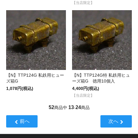
【当店限定】
【N】TTP124G 私鉄用ヒュー
【N】TTP124G特 私鉄用ヒュ
ズ箱G
ーズ箱G 徳用10個入
1,078円(税込)
4,400円(税込)
【当店限定】
52
13
24
商品中
-
商品
前へ
次へ