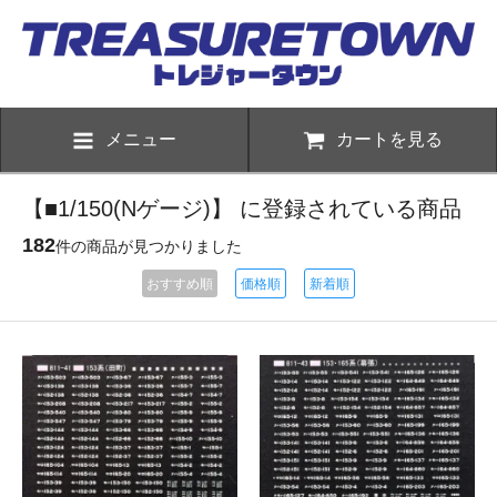
メニュー
カートを見る
【■1/150(Nゲージ)】 に登録されている商品
182
件の商品が見つかりました
おすすめ順
価格順
新着順